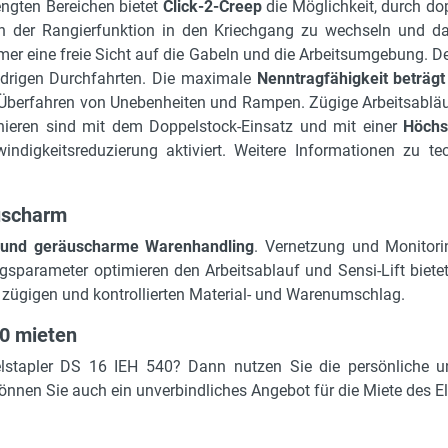
0.79 m
ngten Bereichen bietet
Click-2-Creep
die Möglichkeit, durch do
on der Rangierfunktion in den Kriechgang zu wechseln und da
Elektro
er eine freie Sicht auf die Gabeln und die Arbeitsumgebung. 
Vulkollan-Tandem-Gabelrollen
iedrigen Durchfahrten. Die maximale
Nenntragfähigkeit beträgt
 Überfahren von Unebenheiten und Rampen. Zügige Arbeitsablä
2.38 m
ieren sind mit dem Doppelstock-Einsatz und mit einer
Höchs
1.89 m
ndigkeitsreduzierung aktiviert. Weitere Informationen zu t
1.8 kW
uscharm
60 x 180 x 1200 mm
e und geräuscharme Warenhandling
. Vernetzung und Monitorin
ja
parameter optimieren den Arbeitsablauf und Sensi-Lift bietet
6 km/h
 zügigen und kontrollierten Material- und Warenumschlag.
1.49 m
0 mieten
12 %
hselstapler DS 16 IEH 540? Dann nutzen Sie die persönliche
önnen Sie auch ein unverbindliches Angebot für die Miete des El