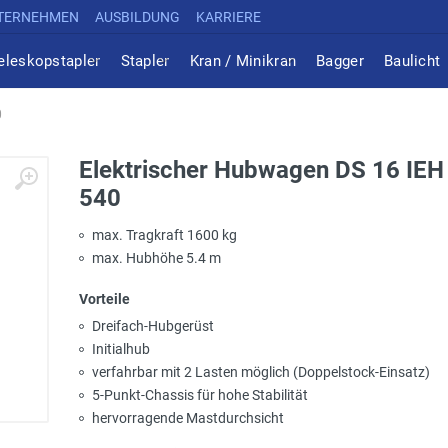
TERNEHMEN
AUSBILDUNG
KARRIERE
eleskopstapler
Stapler
Kran / Minikran
Bagger
Baulicht
0
Elektrischer Hubwagen DS 16 IEH 
540
max. Tragkraft 1600 kg
max. Hubhöhe 5.4 m
Vorteile
Dreifach-Hubgerüst
Initialhub
verfahrbar mit 2 Lasten möglich (Doppelstock-Einsatz)
5-Punkt-Chassis für hohe Stabilität
hervorragende Mastdurchsicht