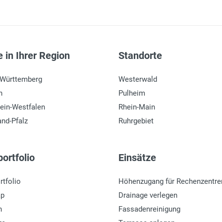
 in Ihrer Region
Standorte
-Württemberg
Westerwald
n
Pulheim
ein-Westfalen
Rhein-Main
and-Pfalz
Ruhrgebiet
ortfolio
Einsätze
rtfolio
Höhenzugang für Rechenzentre
ap
Drainage verlegen
n
Fassadenreinigung