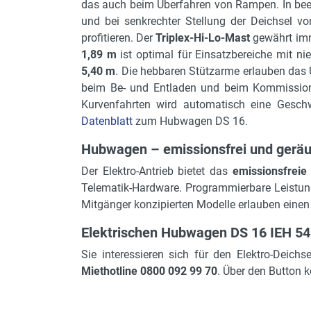
Gerätebreite in m
das auch beim Überfahren von Rampen. In bee
und bei senkrechter Stellung der Deichsel v
Antrieb
profitieren. Der
Triplex-Hi-Lo-Mast
gewährt imm
Bereifung
1,89 m
ist optimal für Einsatzbereiche mit n
5,40 m
. Die hebbaren Stützarme erlauben das
Gerätehöhe in m
beim Be- und Entladen und beim Kommission
Freihub
Kurvenfahrten wird automatisch eine Geschwi
Datenblatt
zum Hubwagen DS 16.
Motorleistung in kW
Hubwagen – emissionsfrei und gerä
Gabelzinken H, B, L
Der Elektro-Antrieb bietet das
emissionsfrei
verkranbar
Telematik-Hardware. Programmierbare Leistungs
Fahrgeschwindigkeit max.
Mitgänger konzipierten Modelle erlauben einen
Wenderadius außen
Elektrischen Hubwagen DS 16 IEH 54
max. Steigfähigkeit in %
Sie interessieren sich für den Elektro-Deic
Miethotline 0800 092 99 70
. Über den Button k