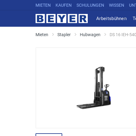
MIETEN
KAUFEN
SCHULUNGEN
WISSEN
UN
Arbeitsbühnen
T
Mieten
Stapler
Hubwagen
DS 16 IEH-54