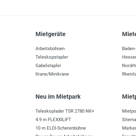
Mietgeräte
Miete
Arbeitsbühnen
Baden
Teleskopstapler
Hesse
Gabelstapler
Nordrh
Krane/Minikrane
Rheinl
Neu im Mietpark
Mietp
Teleskoplader TSR 2780 NK+
Mietpo
4.9 m FLEXXILIFT
Sitem
10 m ELDI-Scherenbühne
Marke