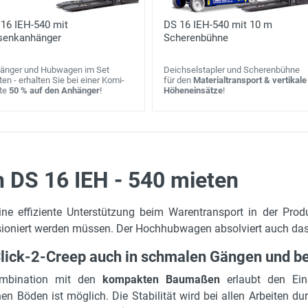
16 IEH-540 mit
DS 16 IEH-540 mit 10 m
senkanhänger
Scherenbühne
änger und Hubwagen im Set
Deichselstapler und Scherenbühne
en - erhalten Sie bei einer Komi-
für den
Materialtransport & vertikale
te
50 % auf den Anhänger
!
Höheneinsätze
!
 DS 16 IEH - 540 mieten
5.4 m
360° Produktvorstellung
ne effiziente Unterstützung beim Warentransport in der Prod
2.08 m
ioniert werden müssen. Der Hochhubwagen absolviert auch das
1586 kg
 Click-2-Creep auch in schmalen Gängen und b
1600 kg
Kombination mit den
kompakten Baumaßen
erlaubt den Ein
600 mm
en Böden ist möglich. Die Stabilität wird bei allen Arbeiten d