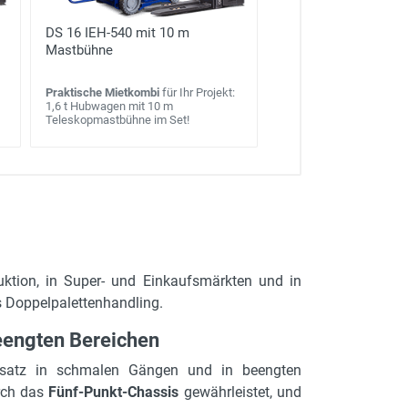
DS 16 IEH-540 mit 10 m
Mastbühne
Praktische Mietkombi
für Ihr Projekt:
1,6 t Hubwagen mit 10 m
Teleskopmastbühne im Set!
uktion, in Super- und Einkaufsmärkten und in
 Doppelpalettenhandling.
eengten Bereichen
satz in schmalen Gängen und in beengten
urch das
Fünf-Punkt-Chassis
gewährleistet, und