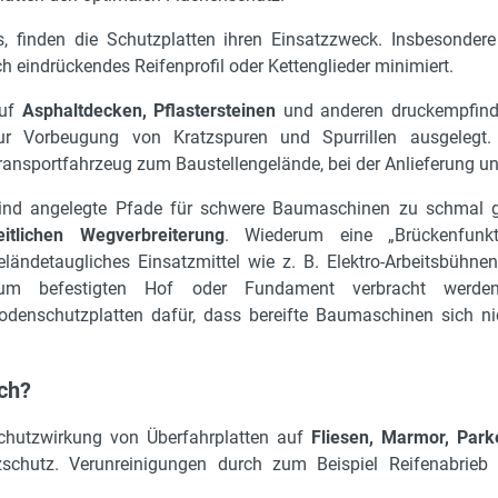
ls, finden die Schutzplatten ihren Einsatzzweck. Insbesonder
 eindrückendes Reifenprofil oder Kettenglieder minimiert.
uf
Asphaltdecken, Pflastersteinen
und anderen druckempfindl
ur Vorbeugung von Kratzspuren und Spurrillen ausgelegt
ransportfahrzeug zum Baustellengelände, bei der Anlieferung un
ind angelegte Pfade für schwere Baumaschinen zu schmal geh
eitlichen Wegverbreiterung
. Wiederum eine „Brückenfunkt
eländetaugliches Einsatzmittel wie z. B. Elektro-Arbeitsbühne
um befestigten Hof oder Fundament verbracht werd
odenschutzplatten dafür, dass bereifte Baumaschinen sich ni
ch?
Schutzwirkung von Überfahrplatten auf
Fliesen, Marmor, Park
chutz. Verunreinigungen durch zum Beispiel Reifenabrieb o