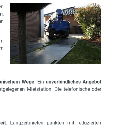
en
n,
en
am
im
fonischem Wege
. Ein
unverbindliches Angebot
tgelegenen Mietstation. Die telefonische oder
eit
. Langzeitmieten punkten mit reduzierten