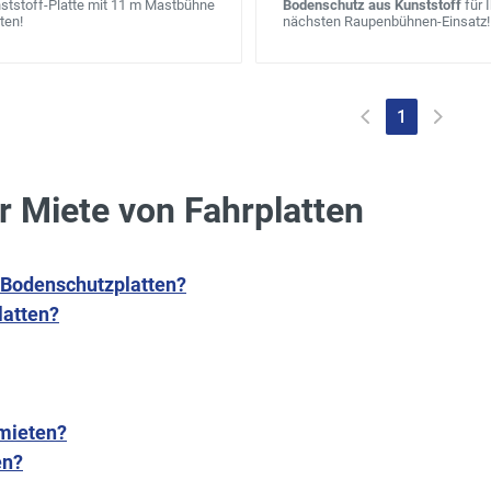
ststoff-Platte mit 11 m Mastbühne
Bodenschutz aus Kunststoff
für 
ten!
nächsten Raupenbühnen-Einsatz!
1
r Miete von Fahrplatten
 Bodenschutzplatten?
latten?
 mieten?
en?