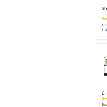
Sta
L
B
Üb
Bod