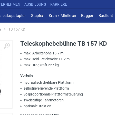
TERNEHMEN
AUSBILDUNG
KARRIERE
eleskopstapler
Stapler
Kran / Minikran
Bagger
Baulicht
n
TB 157 KD
Teleskophebebühne TB 157 KD
max. Arbeitshöhe 15.7 m
max. seitl. Reichweite 11.2 m
max. Tragkraft 227 kg
Vorteile
hydraulisch drehbare Plattform
selbstnivellierende Plattform
vollproportionale Plattformsteuerung
zweistufige Fahrmotoren
optimale Traktion