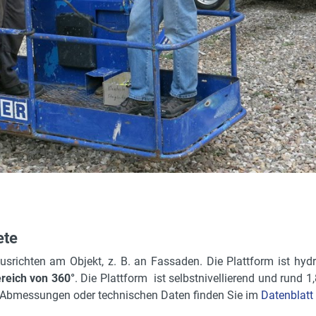
7 km/h
ja
4.78 m
11.2 m
15.7 m
360 °
114 l, Diesel
35.8 kW
2 m
160 °
ete
1.5 m
usrichten am Objekt, z. B. an Fassaden. Die Plattform ist hyd
eich von 360°
. Die Plattform ist selbstnivellierend und rund 1
u Abmessungen oder technischen Daten finden Sie im
Datenblatt