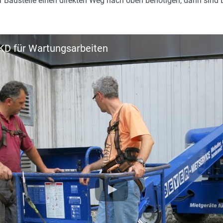
r Baustelle einen direkten Weg nach oben benötigen, dann sind D
Deutz Diesel
2
7390 kg
KD für Wartungsarbeiten
Teleskop
m
2.55 m
nein
Geländereifen
nein
1,83 x 0,76 m
40 %
0.32 m
Vorderrad
2.2 m