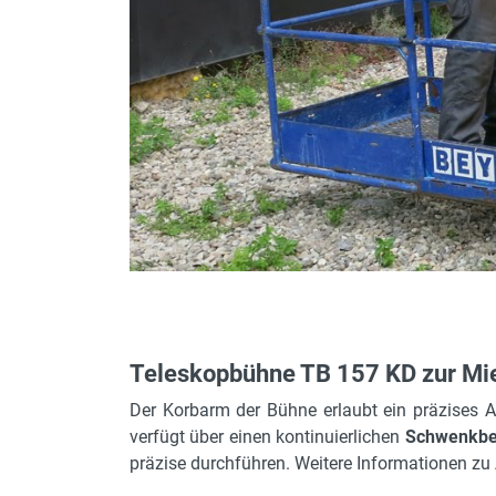
Fahrgeschwindigkeit max.
verkranbar
Wenderadius außen
max. seitl. Reichweite
bis welcher Höhe verfahrbar
Schwenkbereich
Tankinhalt und Kraftstoff
Motorleistung in kW
Wenderadius innen
Korbdrehung
Teleskopbühne TB 157 KD zur Mi
Reichweite unter Nullniveau
Der Korbarm der Bühne erlaubt ein präzises A
verfügt über einen kontinuierlichen
Schwenkber
präzise durchführen. Weitere Informationen z