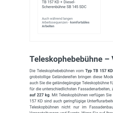
TB 157 KD + Diesel-
Scherenbühne SB 145 SDC
Auch während langen
Arbeitssequenzen -
komfortables
Arbeiten
Teleskophebebühne – 
max. Arbeitshöhe
Die Teleskophebebühnen vom
Typ TB 157 KD
Gerätehöhe in m
grobstollige Geländereifen bringen diese Mode
Gerätelänge in m
auch Sie die geländegängige Teleskopbühne fü
für die unterschiedlichsten Fassadenarbeiten,
Gerätebreite in m
auf 227 kg
. Mit Teleskopbühnen verfügen Sie 
max. Plattformhöhe
157 KD sind auch geringfügige Unterflurarbeit
Teleskopbühnen nicht nur im Fassadenbau. 
max. Tragkraft