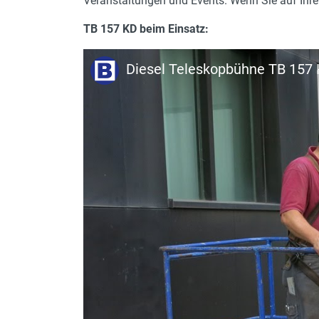
Veranstaltungen und Events. Wenn Sie auf Ihre
Antrieb
TB 157 KD beim Einsatz:
max. zulässige Personen
Leergewicht
Diesel Teleskopbühne TB 157 
Armart
Höhe Transportstellung in 
Allrad 4 x 4
Bereifung
Pendelachse
Korbgröße
max. Steigfähigkeit in %
max. Bodenfreiheit
Lenkarten
Radstand