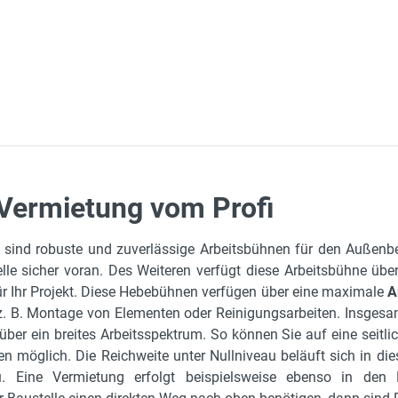
Vermietung vom Profi
15.7 m
Wartungsarbeiten
sind robuste und zuverlässige Arbeitsbühnen für den Außenbere
2.55 m
lle sicher voran. Des Weiteren verfügt diese Arbeitsbühne übe
8.47 m
r Ihr Projekt. Diese Hebebühnen verfügen über eine maximale
A
 z. B. Montage von Elementen oder Reinigungsarbeiten. Insgesa
2.26 m
über ein breites Arbeitsspektrum. So können Sie auf eine seitl
13.7 m
en möglich. Die Reichweite unter Nullniveau beläuft sich in di
Eine Vermietung erfolgt beispielsweise ebenso in den Be
227 kg