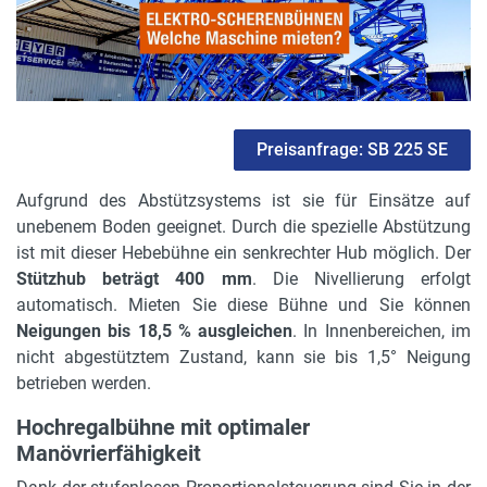
Armart
Schere
Höhe Transportstellung in m
2.98 m
Preisanfrage: SB 225 SE
Allrad 4 x 4
nein
Aufgrund des Abstützsystems ist sie für Einsätze auf
unebenem Boden geeignet. Durch die spezielle Abstützung
Bereifung
ist mit dieser Hebebühne ein senkrechter Hub möglich. Der
non-marking
Stützhub beträgt 400 mm
. Die Nivellierung erfolgt
automatisch. Mieten Sie diese Bühne und Sie können
Pendelachse
Neigungen bis 18,5 % ausgleichen
. In Innenbereichen, im
nein
nicht abgestütztem Zustand, kann sie bis 1,5° Neigung
betrieben werden.
max. Steigfähigkeit in %
25 %
Hochregalbühne mit optimaler
Manövrierfähigkeit
max. Bodenfreiheit