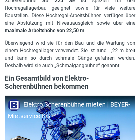
Scherenbühne
SB 225 SE
ist speziell für den
Gerätelänge in m
Hochregallagerbau geeignet sowie für viele weitere
4.49 m
Baustellen. Diese Hochregal-Arbeitsbühnen verfügen über
Gerätebreite in m
eine Abstützung mit Niveauausgleich sowie über eine
1.22 m
maximale Arbeitshöhe von 22,50 m
.
max. Plattformhöhe
Überwiegend wird sie für den Bau und die Wartung von
20.5 m
einem Hochregallager verwendet. Sie ist rund 1,22 m breit
und kann so durch schmale Gänge gefahren werden.
max. Tragkraft
Deshalb wird sie auch „Schmalgangbühne“ genannt.
450 kg
Ein Gesamtbild von Elektro-
Antrieb
Scherenbühnen bekommen
Elektro
Elektro Scherenbühne mieten | BEYER-
max. zulässige Personen
2
Mietservice KG
Leergewicht
10290 kg