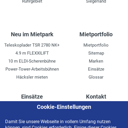
Ruhrgebiet
Siegerland
Neu im Mietpark
Mietportfolio
Teleskoplader TSR 2780 NK+
Mietportfolio
4.9 m FLEXXILIFT
Sitemap
10 m ELDI-Scherenbühne
Marken
Power-Tower-Arbeitsbühnen
Einsätze
Häcksler mieten
Glossar
Einsätze
Kontakt
Cookie-Einstellungen
Höhenzugang für
Kontaktformular
Rechenzentren
Anschrift
Damit Sie unsere Webseite in vollem Umfang nutzen
Drainage verlegen
Impressum
können, sind Cookies erforderlich. Einige dieser Cookies