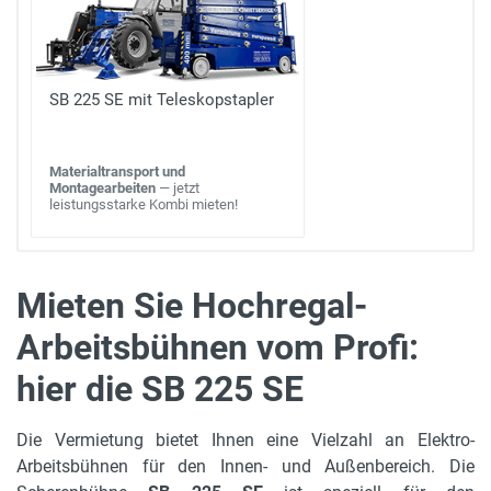
SB 225 SE mit Teleskopstapler
Materialtransport und
Montagearbeiten
— jetzt
leistungsstarke Kombi mieten!
Mieten Sie Hochregal-
Arbeitsbühnen vom Profi:
max. Arbeitshöhe
22.5 m
hier die SB 225 SE
Gerätehöhe in m
Die Vermietung bietet Ihnen eine Vielzahl an Elektro-
3.72 m
Arbeitsbühnen für den Innen- und Außenbereich. Die