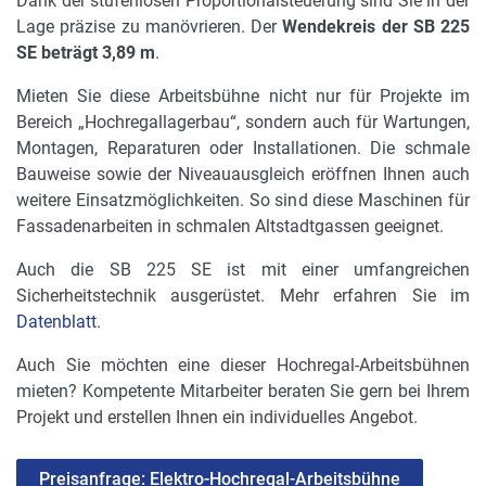
Dank der stufenlosen Proportionalsteuerung sind Sie in der
0.19 m
Lage präzise zu manövrieren. Der
Wendekreis der SB 225
Lenkarten
SE beträgt 3,89 m
.
Vorderrad
Mieten Sie diese Arbeitsbühne nicht nur für Projekte im
Radstand
Bereich „Hochregallagerbau“, sondern auch für Wartungen,
3.2 m
Montagen, Reparaturen oder Installationen. Die schmale
Bauweise sowie der Niveauausgleich eröffnen Ihnen auch
Fahrgeschwindigkeit max.
weitere Einsatzmöglichkeiten. So sind diese Maschinen für
1 km/h
Fassadenarbeiten in schmalen Altstadtgassen geeignet.
verkranbar
Auch die SB 225 SE ist mit einer umfangreichen
ja
Sicherheitstechnik ausgerüstet. Mehr erfahren Sie im
Datenblatt
.
Wenderadius außen
3.89 m
Auch Sie möchten eine dieser Hochregal-Arbeitsbühnen
mieten? Kompetente Mitarbeiter beraten Sie gern bei Ihrem
bis welcher Höhe verfahrbar
Projekt und erstellen Ihnen ein individuelles Angebot.
22.5 m
Preisanfrage: Elektro-Hochregal-Arbeitsbühne
Motorleistung in kW