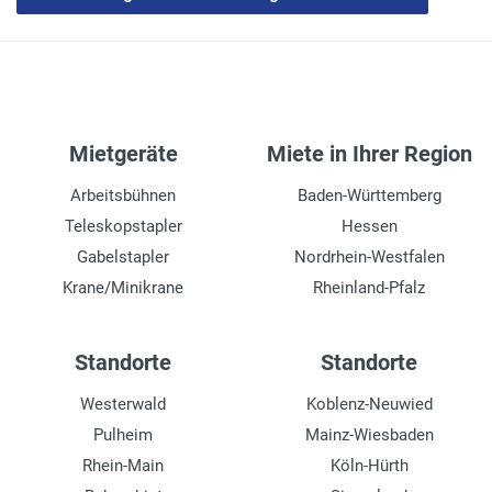
16 kW
Plattformerweiterung
1.50 m
Plattformgröße
Mietgeräte
Miete in Ihrer Region
3,98 x 1,19 m
Arbeitsbühnen
Baden-Württemberg
Teleskopstapler
Hessen
Gabelstapler
Nordrhein-Westfalen
Krane/Minikrane
Rheinland-Pfalz
Standorte
Standorte
Westerwald
Koblenz-Neuwied
Pulheim
Mainz-Wiesbaden
Rhein-Main
Köln-Hürth