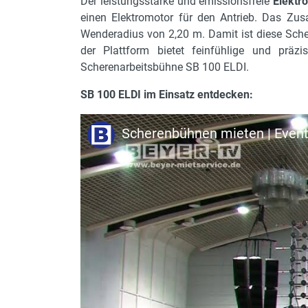
Der leistungsstarke und emissionsfreie
Elektr
einen Elektromotor für den Antrieb. Das Zus
Antrieb
Wenderadius von 2,20 m. Damit ist diese Sc
max. zulässige Personen
der Plattform bietet feinfühlige und pr
Scherenarbeitsbühne SB 100 ELDI.
Leergewicht
SB 100 ELDI im Einsatz entdecken:
Armart
Höhe Transportstellung in 
Scherenbühnen mieten | Event
Allrad 4 x 4
Bereifung
Pendelachse
max. Steigfähigkeit in %
max. Bodenfreiheit
Lenkarten
Radstand