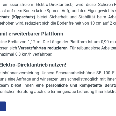
 emissionsfreiem Elektro-Direktantrieb, wird diese Scheren-
ässt auf dem Boden keine Spuren. Aufgrund des Eigengewichts v
chutz (Kippschutz)
bietet Sicherheit und Stabilität beim Ar
ehoben wird, reduziert sich die Bodenfreiheit von 10 cm auf 2 
it erweiterbarer Plattform
ine Breite von 1,12 m. Die Länge der Plattform ist um 0,90 m a
assen sich
Versetzfahrten reduzieren
. Für reibungslose Arbeit
aximal 0,8 km/h verfahrbar.
Elektro-Direktantrieb nutzen!
rbeitsbühnenvermietung. Unsere Scherenarbeitsbühne SB 100 E
ns eine Anfrage und wir setzen uns schnellstmöglich mit Ihnen
eteam bietet Ihnen eine
persönliche und kompetente Berat
önlichen Beratung auch die termingenaue Lieferung Ihrer Elekt
e