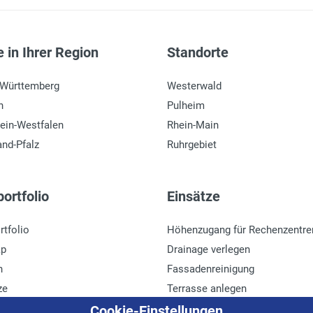
 in Ihrer Region
Standorte
-Württemberg
Westerwald
n
Pulheim
ein-Westfalen
Rhein-Main
and-Pfalz
Ruhrgebiet
ortfolio
Einsätze
rtfolio
Höhenzugang für Rechenzentre
ap
Drainage verlegen
n
Fassadenreinigung
ze
Terrasse anlegen
r
Ladenbau
Cookie-Einstellungen