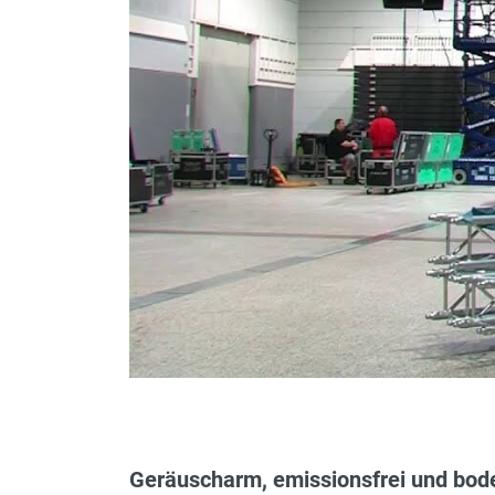
Fahrgeschwindigkeit max.
verkranbar
Wenderadius außen
bis welcher Höhe verfahrbar
Motorleistung in kW
Plattformerweiterung
Plattformgröße
Bodendruck
Geräuscharm, emissionsfrei und bo