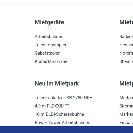
Mietgeräte
Miete
Arbeitsbühnen
Baden
Teleskopstapler
Hesse
Gabelstapler
Nordrh
Krane/Minikrane
Rheinl
Neu im Mietpark
Mietp
Teleskoplader TSR 2780 NK+
Mietpo
4.9 m FLEXXILIFT
Sitem
10 m ELDI-Scherenbühne
Marke
Power-Tower-Arbeitsbühnen
Einsät
Häcksler mieten
Glossa