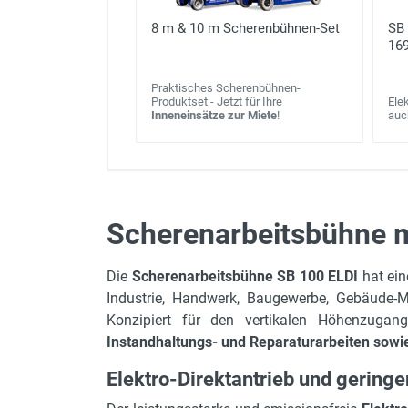
8 m & 10 m Scherenbühnen-Set
SB
16
Praktisches Scherenbühnen-
Produktset - Jetzt für Ihre
Ele
Inneneinsätze zur Miete
!
auc
Scherenarbeitsbühne m
max. Arbeitshöhe
Die
Scherenarbeitsbühne SB 100 ELDI
hat ei
Gerätehöhe in m
Industrie, Handwerk, Baugewerbe, Gebäude-
Gerätelänge in m
Konzipiert für den vertikalen Höhenzuga
Instandhaltungs- und Reparaturarbeiten sowi
Gerätebreite in m
max. Plattformhöhe
Elektro-Direktantrieb und gering
max. Tragkraft