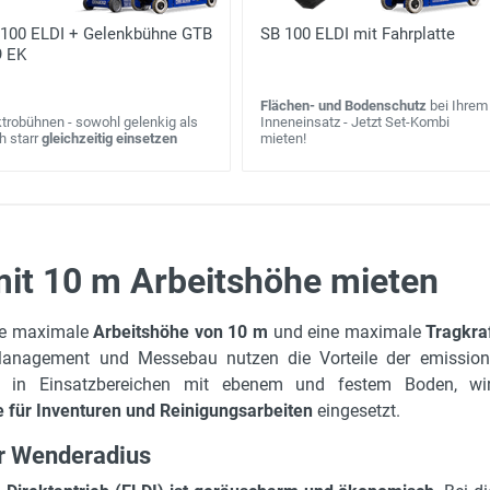
 100 ELDI + Gelenkbühne GTB
SB 100 ELDI mit Fahrplatte
9 EK
Flächen- und Bodenschutz
bei Ihrem
ktrobühnen - sowohl gelenkig als
Inneneinsatz - Jetzt Set-Kombi
h starr
gleichzeitig einsetzen
mieten!
it 10 m Arbeitshöhe mieten
10 m
360° Produktvorstellung
SB 100 ELDI im Einsatz
ne maximale
Arbeitshöhe von 10 m
und eine maximale
Tragkra
2.34 m
Management und Messebau nutzen die Vorteile der emission
2.48 m
ng in Einsatzbereichen mit ebenem und festem Boden, wi
e für Inventuren und Reinigungsarbeiten
eingesetzt.
1.15 m
8 m
er Wenderadius
450 kg