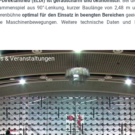
o-Direktantrieb (ELDI) ist geräuscharm und ökonomisch
. Bei d
ammenspiel aus 90°-Lenkung, kurzer Baulänge von 2,48 m und 
Elektro
herenbühne
optimal für den Einsatz in beengten Bereichen
geei
3
äzise Maschinenbewegungen. Weitere technische Daten un
2300 kg
Schere
m
1.86 m
s & Veranstaltungen
nein
non-marking
nein
25 %
0.1 m
Vorderrad
1.86 m