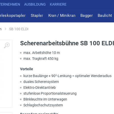
TERNEHMEN
AUSBILDUNG
KARRIERE
eleskopstapler
Stapler
Kran / Minikran
Bagger
Baulicht
n
SB 100 ELDI
Scherenarbeitsbühne SB 100 ELD
max. Arbeitshöhe 10 m
max. Tragkraft 450 kg
Vorteile
kurze Baulänge + 90°-Lenkung = optimaler Wenderadius
duales Scherensystem
Elektro-Direktantrieb
stufenlose Proportionalsteuerung
Blinkleuchte im Unterwagen
Schlaglochschutzsystem