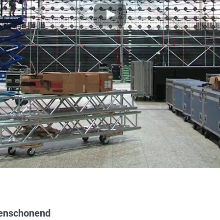
4 km/h
ja
2.2 m
10 m
3 kW
0.90 m
2,27 x 1,12 m
27.06 kg/cm²
denschonend