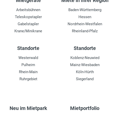
Mietgeräte
Miete in Ihrer Region
Arbeitsbühnen
Baden-Württemberg
Teleskopstapler
Hessen
Gabelstapler
Nordrhein-Westfalen
Krane/Minikrane
Rheinland-Pfalz
Standorte
Standorte
Westerwald
Koblenz-Neuwied
Pulheim
Mainz-Wiesbaden
Rhein-Main
Köln-Hürth
Ruhrgebiet
Siegerland
Neu im Mietpark
Mietportfolio