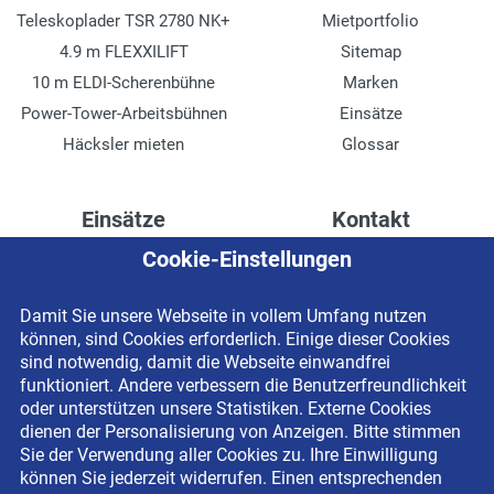
Teleskoplader TSR 2780 NK+
Mietportfolio
4.9 m FLEXXILIFT
Sitemap
10 m ELDI-Scherenbühne
Marken
Power-Tower-Arbeitsbühnen
Einsätze
Häcksler mieten
Glossar
Einsätze
Kontakt
Cookie-Einstellungen
Höhenzugang für
Kontaktformular
Rechenzentren
Anschrift
Damit Sie unsere Webseite in vollem Umfang nutzen
Drainage verlegen
Impressum
können, sind Cookies erforderlich. Einige dieser Cookies
Fassadenreinigung
Datenschutzerklärung
sind notwendig, damit die Webseite einwandfrei
funktioniert. Andere verbessern die Benutzerfreundlichkeit
Terrasse anlegen
Newsletter-Anmeldung
oder unterstützen unsere Statistiken. Externe Cookies
Ladenbau
dienen der Personalisierung von Anzeigen. Bitte stimmen
Sie der Verwendung aller Cookies zu. Ihre Einwilligung
können Sie jederzeit widerrufen. Einen entsprechenden