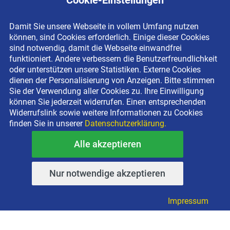
Cookie-Einstellungen
Teleskoplader TSR 2780 NK+
Mietportfolio
Damit Sie unsere Webseite in vollem Umfang nutzen
4.9 m FLEXXILIFT
Sitemap
können, sind Cookies erforderlich. Einige dieser Cookies
10 m ELDI-Scherenbühne
Marken
sind notwendig, damit die Webseite einwandfrei
funktioniert. Andere verbessern die Benutzerfreundlichkeit
Power-Tower-Arbeitsbühnen
Einsätze
oder unterstützen unsere Statistiken. Externe Cookies
Häcksler mieten
Glossar
dienen der Personalisierung von Anzeigen. Bitte stimmen
Sie der Verwendung aller Cookies zu. Ihre Einwilligung
können Sie jederzeit widerrufen. Einen entsprechenden
Einsätze
Kontakt
Widerrufslink sowie weitere Informationen zu Cookies
finden Sie in unserer
Datenschutzerklärung.
Höhenzugang für
Kontaktformular
Alle akzeptieren
Rechenzentren
Anschrift
Drainage verlegen
Impressum
Nur notwendige akzeptieren
Fassadenreinigung
Datenschutzerklärung
Terrasse anlegen
Newsletter-Anmeldung
Impressum
Ladenbau