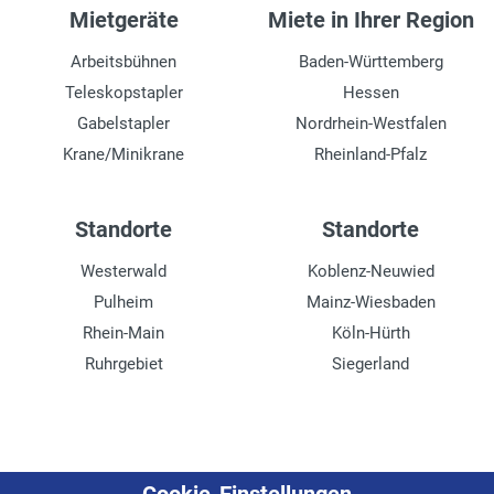
Mietgeräte
Miete in Ihrer Region
Arbeitsbühnen
Baden-Württemberg
Teleskopstapler
Hessen
Gabelstapler
Nordrhein-Westfalen
Krane/Minikrane
Rheinland-Pfalz
Standorte
Standorte
Westerwald
Koblenz-Neuwied
Pulheim
Mainz-Wiesbaden
Rhein-Main
Köln-Hürth
Ruhrgebiet
Siegerland
Neu im Mietpark
Mietportfolio