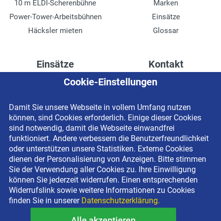
10 m ELDI-Scherenbühne
Marken
Power-Tower-Arbeitsbühnen
Einsätze
Häcksler mieten
Glossar
Einsätze
Kontakt
Cookie-Einstellungen
Höhenzugang für
Kontaktformular
Rechenzentren
Anschrift
Damit Sie unsere Webseite in vollem Umfang nutzen
Drainage verlegen
Impressum
können, sind Cookies erforderlich. Einige dieser Cookies
Fassadenreinigung
Datenschutzerklärung
sind notwendig, damit die Webseite einwandfrei
funktioniert. Andere verbessern die Benutzerfreundlichkeit
Terrasse anlegen
Newsletter-Anmeldung
oder unterstützen unsere Statistiken. Externe Cookies
Ladenbau
dienen der Personalisierung von Anzeigen. Bitte stimmen
Sie der Verwendung aller Cookies zu. Ihre Einwilligung
können Sie jederzeit widerrufen. Einen entsprechenden
Widerrufslink sowie weitere Informationen zu Cookies
finden Sie in unserer
Datenschutzerklärung.
Alle akzeptieren