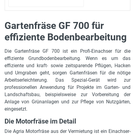
Gartenfräse GF 700 für
effiziente Bodenbearbeitung
Antrieb
Yanmar L100N 4 Takter
Die Gartenfräse GF 700 ist ein Profi-Einachser für die
Motorleistung in kW
effiziente Grundbodenbearbeitung. Wenn es um das
7.4 kW
effiziente und kraft- sowie zeitsparende Pflügen, Hacken
und Umgraben geht, sorgen Gartenfräsen für die nötige
Tankinhalt und Kraftstoff
Arbeitserleichterung. Das Spezial-Gerät wird zur
5,5 l, Diesel
professionellen Anwendung für Projekte im Garten- und
Landschaftsbau, beispielsweise zur Vorbereitung der
Leergewicht
Anlage von Grünanlagen und zur Pflege von Nutzgärten,
145 kg
eingesetzt.
Bereifung
Die Motorfräse im Detail
23 x 8.50 - 12 AS
Die Agria Motorfräse aus der Vermietung ist ein Einachser-