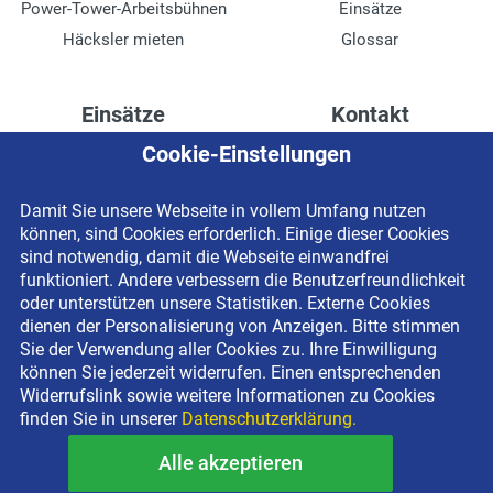
Power-Tower-Arbeitsbühnen
Einsätze
Häcksler mieten
Glossar
Einsätze
Kontakt
Cookie-Einstellungen
Höhenzugang für
Kontaktformular
Rechenzentren
Anschrift
Damit Sie unsere Webseite in vollem Umfang nutzen
Drainage verlegen
Impressum
können, sind Cookies erforderlich. Einige dieser Cookies
Fassadenreinigung
Datenschutzerklärung
sind notwendig, damit die Webseite einwandfrei
funktioniert. Andere verbessern die Benutzerfreundlichkeit
Terrasse anlegen
Newsletter-Anmeldung
oder unterstützen unsere Statistiken. Externe Cookies
Ladenbau
dienen der Personalisierung von Anzeigen. Bitte stimmen
Sie der Verwendung aller Cookies zu. Ihre Einwilligung
können Sie jederzeit widerrufen. Einen entsprechenden
Widerrufslink sowie weitere Informationen zu Cookies
finden Sie in unserer
Datenschutzerklärung.
Alle akzeptieren
Copyright © 2026 BEYER-Mietservice KG All rights reserved |