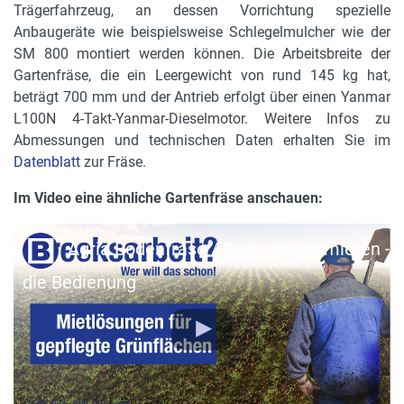
Starter
Trägerfahrzeug, an dessen Vorrichtung spezielle
Reversierstarter
Anbaugeräte wie beispielsweise Schlegelmulcher wie der
SM 800 montiert werden können. Die Arbeitsbreite der
Gerätehöhe in cm
Gartenfräse, die ein Leergewicht von rund 145 kg hat,
120 cm
beträgt 700 mm und der Antrieb erfolgt über einen Yanmar
L100N 4-Takt-Yanmar-Dieselmotor. Weitere Infos zu
Gerätelänge in cm
Abmessungen und technischen Daten erhalten Sie im
178 cm
Datenblatt
zur Fräse.
Gerätebreite in cm
Im Video eine ähnliche Gartenfräse anschauen:
64 cm
Agria Bodenfräse / Gartenfräse mieten -
Arbeitsbreite in cm
70 cm
die Bedienung
Lenkholm
werkzeuglos höhenverstellbar
Frästiefe
15 cm