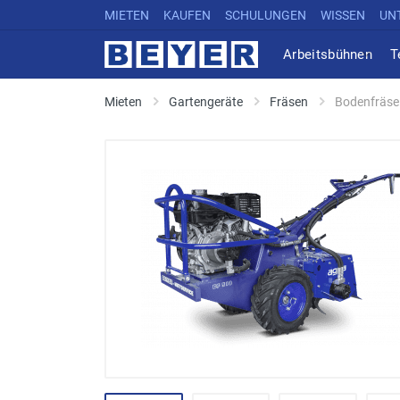
MIETEN
KAUFEN
SCHULUNGEN
WISSEN
UN
Arbeitsbühnen
T
Mieten
Gartengeräte
Fräsen
Bodenfräse