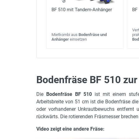
BF 510 mit Tandem-Anhänger
BF 
Ver
Mietkombi aus
Bodenfräse und
pra
Anhänger
einsetzen
Bod
Bodenfräse BF 510 zur
Antrieb
H
Die
Bodenfräse BF 510
ist mit einem stufe
Motorleistung in kW
9
Arbeitsbreite von 51 cm ist die Bodenfräse di
Tankinhalt und Kraftstoff
6
oder vorhandener Unkrautbewuchs entfernt u
rückwärts. Die rotierenden Fräsmesser brechen
Leergewicht
2
Bereifung
1
Video zeigt eine andere Fräse:
Starter
R