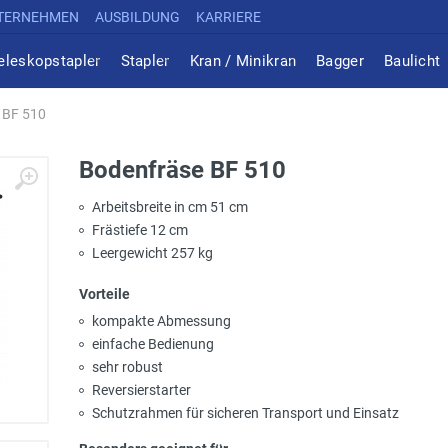
TERNEHMEN
AUSBILDUNG
KARRIERE
eleskopstapler
Stapler
Kran / Minikran
Bagger
Baulicht
 BF 510
Bodenfräse BF 510
Arbeitsbreite in cm 51 cm
Frästiefe 12 cm
Leergewicht 257 kg
Vorteile
kompakte Abmessung
einfache Bedienung
sehr robust
Reversierstarter
Schutzrahmen für sicheren Transport und Einsatz