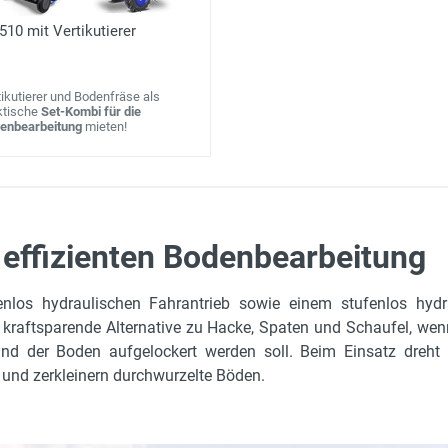
510 mit Vertikutierer
tikutierer und Bodenfräse als
ktische
Set-Kombi für die
enbearbeitung
mieten!
 effizienten Bodenbearbeitung
onda GX 390 1-Zylinder 4-Takt-Benzinmotor
nlos hydraulischen Fahrantrieb sowie einem stufenlos hydra
.5 kW
e kraftsparende Alternative zu Hacke, Spaten und Schaufel, wen
,1 l, Benzin
nd der Boden aufgelockert werden soll. Beim Einsatz dreht 
 und zerkleinern durchwurzelte Böden.
57 kg
6 x 6,5 - 8
eversierstarter