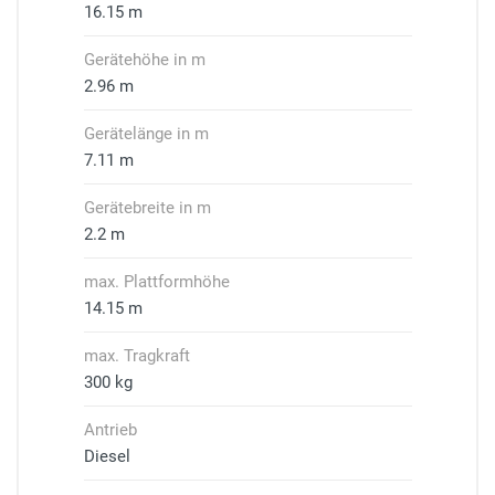
16.15 m
Gerätehöhe in m
2.96 m
Gerätelänge in m
7.11 m
Gerätebreite in m
2.2 m
max. Plattformhöhe
14.15 m
max. Tragkraft
300 kg
Antrieb
Diesel