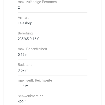
max. zulässige Personen
2
Armart
Teleskop
Bereifung
235/65 R 16 C
max. Bodenfreiheit
0.15 m
Radstand
3.67 m
max. seitl. Reichweite
11.5 m
Schwenkbereich
400 °