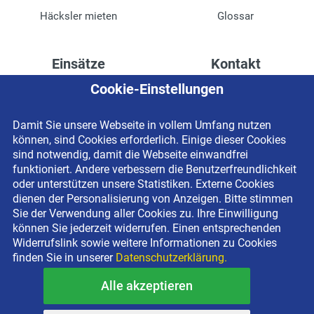
Häcksler mieten
Glossar
Einsätze
Kontakt
Cookie-Einstellungen
Höhenzugang für
Kontaktformular
Rechenzentren
Anschrift
Damit Sie unsere Webseite in vollem Umfang nutzen
Drainage verlegen
Impressum
können, sind Cookies erforderlich. Einige dieser Cookies
Fassadenreinigung
Datenschutzerklärung
sind notwendig, damit die Webseite einwandfrei
funktioniert. Andere verbessern die Benutzerfreundlichkeit
Terrasse anlegen
Newsletter-Anmeldung
oder unterstützen unsere Statistiken. Externe Cookies
Ladenbau
dienen der Personalisierung von Anzeigen. Bitte stimmen
Sie der Verwendung aller Cookies zu. Ihre Einwilligung
können Sie jederzeit widerrufen. Einen entsprechenden
Widerrufslink sowie weitere Informationen zu Cookies
finden Sie in unserer
Datenschutzerklärung.
Alle akzeptieren
Copyright © 2026 BEYER-Mietservice KG All rights reserved |
Kostenlose Miethotline 0800 092 99 70