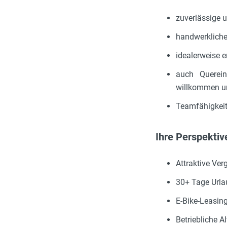
zuverlässige 
handwerkliche
idealerweise 
auch Querein
willkommen un
Teamfähigkeit
Ihre Perspektiv
Attraktive Ve
30+ Tage Urlau
E-Bike-Leasing
Betriebliche A