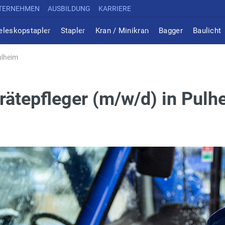
TERNEHMEN
AUSBILDUNG
KARRIERE
eleskopstapler
Stapler
Kran / Minikran
Bagger
Baulicht
ulheim
rätepfleger (m/w/d) in Pulh