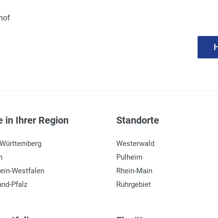
hof
H
 in Ihrer Region
Standorte
-Württemberg
Westerwald
n
Pulheim
ein-Westfalen
Rhein-Main
and-Pfalz
Ruhrgebiet