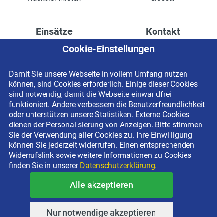
Einsätze
Kontakt
Cookie-Einstellungen
Höhenzugang für
Kontaktformular
Rechenzentren
Anschrift
Damit Sie unsere Webseite in vollem Umfang nutzen
Drainage verlegen
Impressum
können, sind Cookies erforderlich. Einige dieser Cookies
Fassadenreinigung
Datenschutzerklärung
sind notwendig, damit die Webseite einwandfrei
funktioniert. Andere verbessern die Benutzerfreundlichkeit
Terrasse anlegen
Newsletter-Anmeldung
oder unterstützen unsere Statistiken. Externe Cookies
Ladenbau
dienen der Personalisierung von Anzeigen. Bitte stimmen
Sie der Verwendung aller Cookies zu. Ihre Einwilligung
können Sie jederzeit widerrufen. Einen entsprechenden
Widerrufslink sowie weitere Informationen zu Cookies
finden Sie in unserer
Datenschutzerklärung.
Alle akzeptieren
Copyright © 2026 BEYER-Mietservice KG All rights reserved |
Kostenlose Miethotline 0800 092 99 70
Nur notwendige akzeptieren