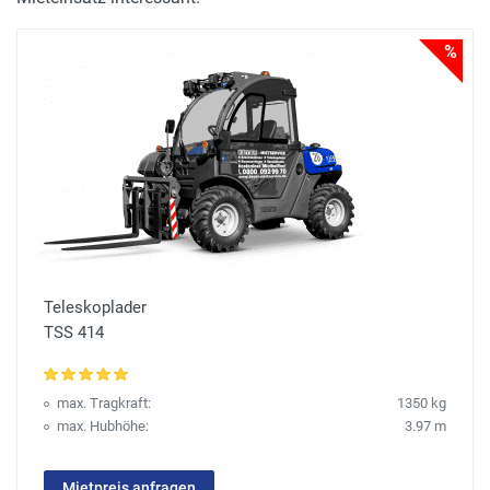
%
Teleskoplader
TSS 414
max. Tragkraft:
1350 kg
max. Hubhöhe:
3.97 m
Mietpreis anfragen