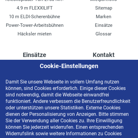
4.9 m FLEXXILIFT
Sitemap
10 m ELDI-Scherenbühne
Marken
Power-Tower-Arbeitsbühnen
Einsätze
Häcksler mieten
Glossar
Einsätze
Kontakt
Cookie-Einstellungen
Höhenzugang für
Kontaktformular
Rechenzentren
Anschrift
Damit Sie unsere Webseite in vollem Umfang nutzen
Drainage verlegen
Impressum
können, sind Cookies erforderlich. Einige dieser Cookies
Fassadenreinigung
Datenschutzerklärung
sind notwendig, damit die Webseite einwandfrei
funktioniert. Andere verbessern die Benutzerfreundlichkeit
Terrasse anlegen
Newsletter-Anmeldung
oder unterstützen unsere Statistiken. Externe Cookies
Ladenbau
dienen der Personalisierung von Anzeigen. Bitte stimmen
Sie der Verwendung aller Cookies zu. Ihre Einwilligung
können Sie jederzeit widerrufen. Einen entsprechenden
Widerrufslink sowie weitere Informationen zu Cookies