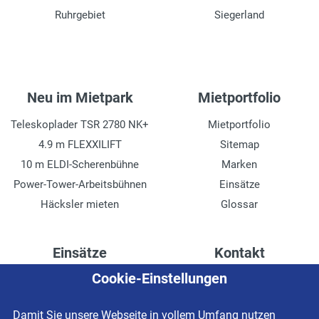
Ruhrgebiet
Siegerland
Neu im Mietpark
Mietportfolio
Teleskoplader TSR 2780 NK+
Mietportfolio
4.9 m FLEXXILIFT
Sitemap
10 m ELDI-Scherenbühne
Marken
Power-Tower-Arbeitsbühnen
Einsätze
Häcksler mieten
Glossar
Einsätze
Kontakt
Cookie-Einstellungen
Höhenzugang für
Kontaktformular
Rechenzentren
Anschrift
Damit Sie unsere Webseite in vollem Umfang nutzen