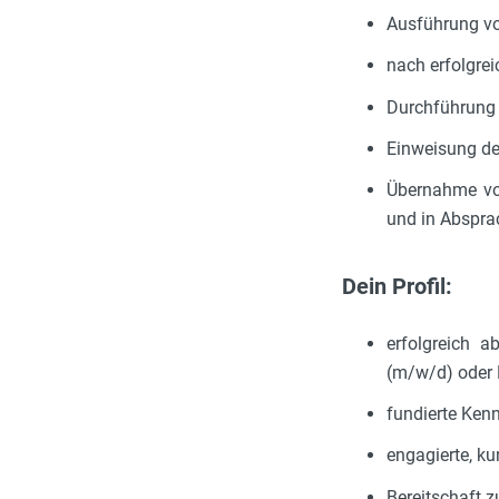
Ausführung v
nach erfolgre
Durchführung
Einweisung de
Übernahme von
und in Abspra
Dein Profil:
erfolgreich a
(m/w/d) oder 
fundierte Ken
engagierte, k
Bereitschaft z