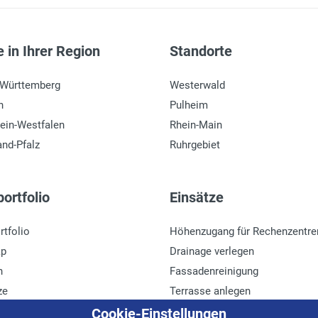
 in Ihrer Region
Standorte
-Württemberg
Westerwald
n
Pulheim
ein-Westfalen
Rhein-Main
and-Pfalz
Ruhrgebiet
ortfolio
Einsätze
rtfolio
Höhenzugang für Rechenzentre
ap
Drainage verlegen
n
Fassadenreinigung
ze
Terrasse anlegen
r
Ladenbau
Cookie-Einstellungen