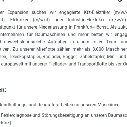
 Expansion suchen wir engagierte Kfz-Elektriker (m/w/d
/d), Elektriker (m/w/d) oder Industrie-Elektriker (m/w/
tpunkt für unsere Niederlassung in Frankfurt-Höchst. Als zuku
unternehmen für Baumaschinen und mehr bieten wir engagi
d abwechslungsreiche Aufgaben in einem tollen Team und 
ktiven. Zu unserer Mietflotte zählen mehr als 8.000 Maschine
en, Teleskopstapler, Radlader, Bagger, Gabelstapler, Mini- un
ir europaweit mit unserer Tieflader- und Transportflotte bis vo
en:
standhaltungs- und Reparaturarbeiten an unseren Maschinen
 Fehlerdiagnose und Störungsbeseitigung an unseren Baumas
ektrik)