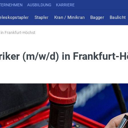
TERNEHMEN
AUSBILDUNG
KARRIERE
eleskopstapler
Stapler
Kran / Minikran
Bagger
Baulicht
 in Frankfurt-Höchst
riker (m/w/d) in Frankfurt-