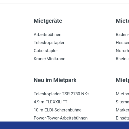
Mietgeräte
Miete
Arbeitsbühnen
Baden
Teleskopstapler
Hesse
Gabelstapler
Nordrh
Krane/Minikrane
Rheinl
Neu im Mietpark
Mietp
Teleskoplader TSR 2780 NK+
Mietpo
4.9 m FLEXXILIFT
Sitem
10 m ELDI-Scherenbühne
Marke
Power-Tower-Arbeitsbühnen
Einsät
Häcksler mieten
Glossa