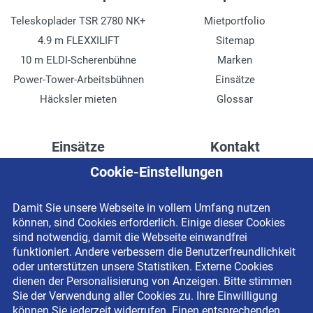
Teleskoplader TSR 2780 NK+
Mietportfolio
4.9 m FLEXXILIFT
Sitemap
10 m ELDI-Scherenbühne
Marken
Power-Tower-Arbeitsbühnen
Einsätze
Häcksler mieten
Glossar
Einsätze
Kontakt
Cookie-Einstellungen
Höhenzugang für
Kontaktformular
Rechenzentren
Anschrift
Damit Sie unsere Webseite in vollem Umfang nutzen
Drainage verlegen
Impressum
können, sind Cookies erforderlich. Einige dieser Cookies
Fassadenreinigung
Datenschutzerklärung
sind notwendig, damit die Webseite einwandfrei
funktioniert. Andere verbessern die Benutzerfreundlichkeit
Terrasse anlegen
Newsletter-Anmeldung
oder unterstützen unsere Statistiken. Externe Cookies
Ladenbau
dienen der Personalisierung von Anzeigen. Bitte stimmen
Sie der Verwendung aller Cookies zu. Ihre Einwilligung
können Sie jederzeit widerrufen. Einen entsprechenden