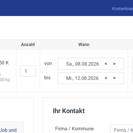
Kostenlose
Anzahl
Wann
50 K
von
<
>
m
bis
<
>
500 kg
Ihr Kontakt
Firma / Kommune
 Job und